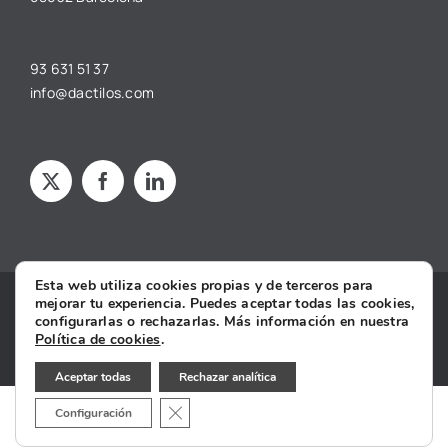
93 631 51 37
info@dactilos.com
Esta web utiliza cookies propias y de terceros para
mejorar tu experiencia. Puedes aceptar todas las cookies,
Copyright © 2025 dâctilos |
Aviso legal
·
Política de privacidad
·
configurarlas o rechazarlas. Más información en nuestra
Política de cookies
·
Condiciones Generales de Contratación
·
Política de cookies
.
Declaración de Accesibilidad
Aceptar todas
Rechazar analítica
Cerrar el banner de cookies RGPD
Configuración