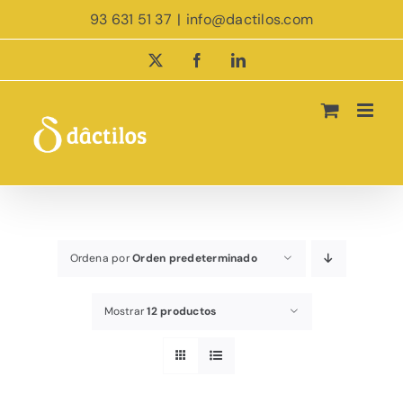
Saltar
93 631 51 37
|
info@dactilos.com
al
contenido
X
Facebook
LinkedIn
Ordena por
Orden predeterminado
Mostrar
12 productos