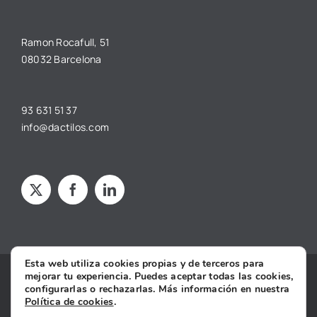
Ramon Rocafull, 51
08032 Barcelona
93 631 51 37
info@dactilos.com
Esta web utiliza cookies propias y de terceros para
mejorar tu experiencia. Puedes aceptar todas las cookies,
Copyright © 2025 dâctilos |
Aviso legal
·
Política de privacidad
·
configurarlas o rechazarlas. Más información en nuestra
Política de cookies
·
Condiciones Generales de Contratación
·
Política de cookies
.
Declaración de Accesibilidad