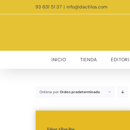
Saltar
93 631 51 37
|
info@dactilos.com
al
contenido
INICIO
TIENDA
EDITORI
Ordena por
Orden predeterminado