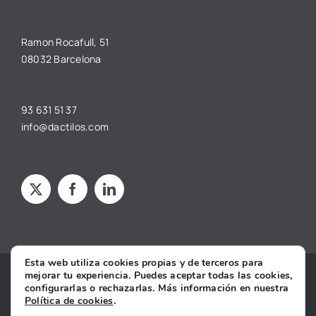
Ramon Rocafull, 51
08032 Barcelona
93 631 51 37
info@dactilos.com
Esta web utiliza cookies propias y de terceros para
mejorar tu experiencia. Puedes aceptar todas las cookies,
Copyright © 2025 dâctilos |
Aviso legal
·
Política de privacidad
·
configurarlas o rechazarlas. Más información en nuestra
Política de cookies
·
Condiciones Generales de Contratación
·
Política de cookies
.
Declaración de Accesibilidad