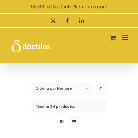
Saltar
93 631 51 37
|
info@dactilos.com
al
contenido
X
Facebook
LinkedIn
Ordena por
Nombre
Mostrar
24 productos