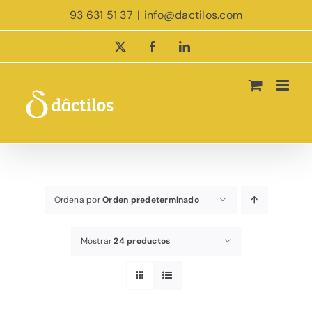
Saltar
93 631 51 37
|
info@dactilos.com
al
contenido
X
Facebook
LinkedIn
Ordena por
Orden predeterminado
Mostrar
24 productos