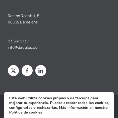
Ramon Rocafull, 51
08032 Barcelona
93 631 51 37
info@dactilos.com
Esta web utiliza cookies propias y de terceros para
mejorar tu experiencia. Puedes aceptar todas las cookies,
Copyright © 2025 dâctilos |
Aviso legal
·
Política de privacidad
·
configurarlas o rechazarlas. Más información en nuestra
Política de cookies
·
Condiciones Generales de Contratación
·
Política de cookies
.
Declaración de Accesibilidad