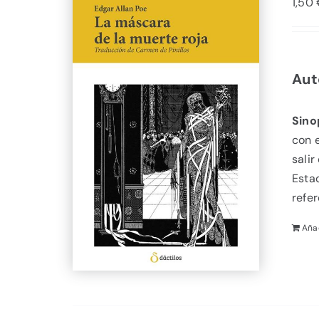
1,50
Aut
Sino
con e
salir
Estad
refer
Añad