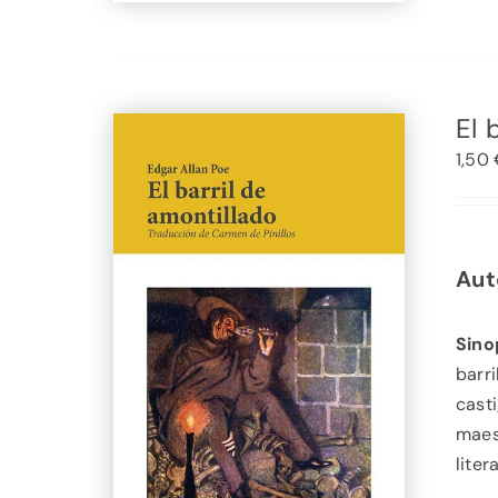
El 
1,50
Aut
Sino
barr
cast
maest
liter