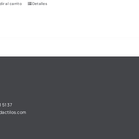
ir al carrito
Detalles
 51 37
dactilos.com