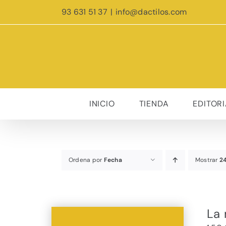
Saltar
93 631 51 37
|
info@dactilos.com
al
contenido
INICIO
TIENDA
EDITORI
Ordena por
Fecha
Mostrar
2
La 