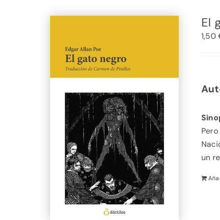
El 
1,50
Aut
Sino
Pero
Naci
un re
Añad