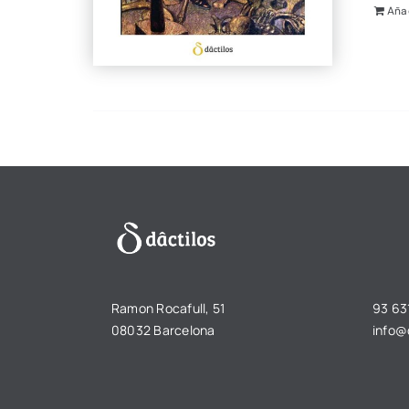
Añad
Ramon Rocafull, 51
93 631
08032 Barcelona
info@