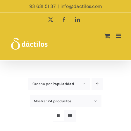
Saltar
93 631 51 37
|
info@dactilos.com
al
contenido
X
Facebook
LinkedIn
Ordena por
Popularidad
Mostrar
24 productos