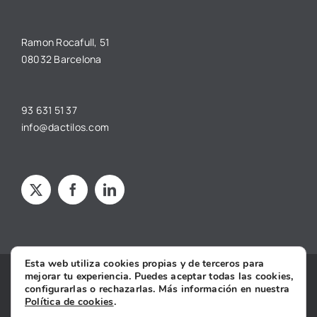
Ramon Rocafull, 51
08032 Barcelona
93 631 51 37
info@dactilos.com
Esta web utiliza cookies propias y de terceros para
mejorar tu experiencia. Puedes aceptar todas las cookies,
Copyright © 2025 dâctilos |
Aviso legal
·
Política de privacidad
·
configurarlas o rechazarlas. Más información en nuestra
Política de cookies
·
Condiciones Generales de Contratación
·
Política de cookies
.
Declaración de Accesibilidad