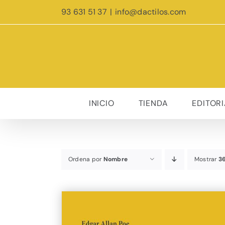
Saltar
93 631 51 37
|
info@dactilos.com
al
contenido
INICIO
TIENDA
EDITORI
Ordena por
Nombre
Mostrar
3