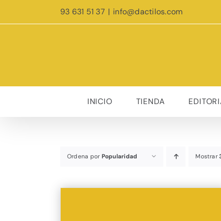
Saltar
93 631 51 37
|
info@dactilos.com
al
contenido
INICIO
TIENDA
EDITORI
Ordena por
Popularidad
Mostrar