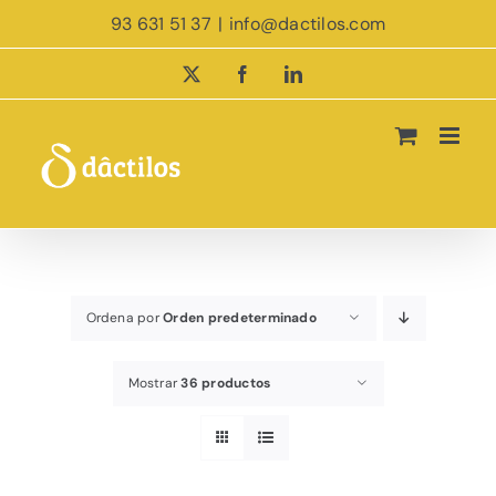
Saltar
93 631 51 37
|
info@dactilos.com
al
contenido
X
Facebook
LinkedIn
Ordena por
Orden predeterminado
Mostrar
36 productos