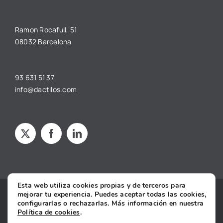
Ramon Rocafull, 51
08032 Barcelona
93 631 51 37
info@dactilos.com
Esta web utiliza cookies propias y de terceros para
mejorar tu experiencia. Puedes aceptar todas las cookies,
Copyright © 2025 dâctilos |
Aviso legal
·
Política de privacidad
·
configurarlas o rechazarlas. Más información en nuestra
Política de cookies
·
Condiciones Generales de Contratación
·
Política de cookies
.
Declaración de Accesibilidad