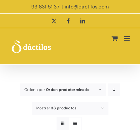
Saltar
93 631 51 37
|
info@dactilos.com
al
contenido
X
Facebook
LinkedIn
Ordena por
Orden predeterminado
Mostrar
36 productos