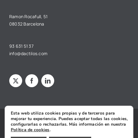
Ramon Rocafull, 51
08032 Barcelona
93 631 51 37
info@dactilos.com
Esta web utiliza cookies propias y de terceros para
mejorar tu experiencia. Puedes aceptar todas las cookies,
Copyright © 2025 dâctilos |
Aviso legal
·
Política de privacidad
·
configurarlas o rechazarlas. Más información en nuestra
Política de cookies
·
Condiciones Generales de Contratación
·
Política de cookies
.
Declaración de Accesibilidad