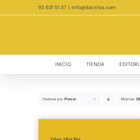
Saltar
93 631 51 37
|
info@dactilos.com
al
contenido
INICIO
TIENDA
EDITORI
Ordena por
Precio
Mostrar
3