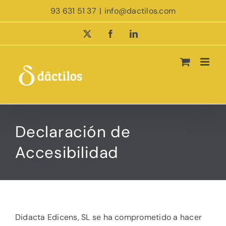
Saltar
93 631 51 37
|
info@dactilos.com
al
contenido
X
Facebook
LinkedIn
Declaración de
Accesibilidad
Didacta Edicens, SL se ha comprometido a hacer