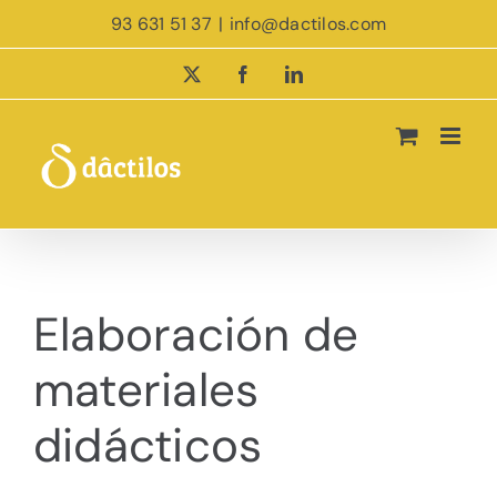
Saltar
93 631 51 37
|
info@dactilos.com
al
contenido
X
Facebook
LinkedIn
Elaboración de
materiales
didácticos