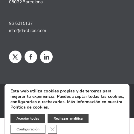
08032 Barcelona
93 631 51 37
info@dactilos.com
Esta web utiliza cookies propias y de terceros para
Copyright © 2025 dâctilos |
Aviso legal
·
Política de privacidad
·
mejorar tu experiencia. Puedes aceptar todas las cookies,
Política de cookies
·
Condiciones Generales de Contratación
·
configurarlas o rechazarlas. Más información en nuestra
Declaración de Accesibilidad
Política de cookies
.
Aceptar todas
Rechazar analítica
Cerrar el banner de cookies RGPD
Configuración