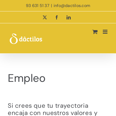
Saltar
93 631 51 37
|
info@dactilos.com
al
contenido
X
Facebook
LinkedIn
Empleo
Si crees que tu trayectoria
encaja con nuestros valores y