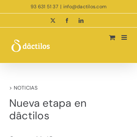
Saltar
93 631 51 37
|
info@dactilos.com
al
contenido
X
Facebook
LinkedIn
> NOTICIAS
Nueva etapa en
dâctilos