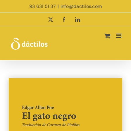
Saltar
93 631 51 37
|
info@dactilos.com
al
contenido
X
Facebook
LinkedIn